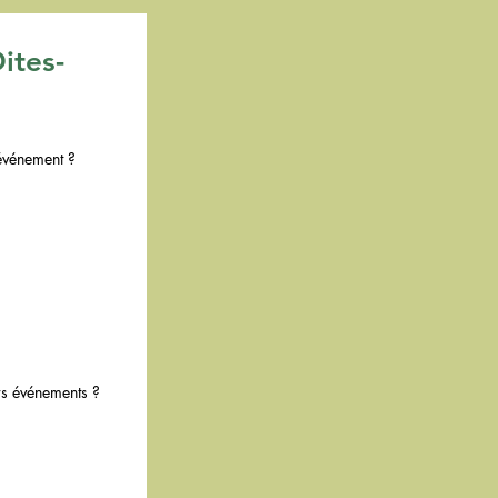
ites-
'événement ?
rs événements ?