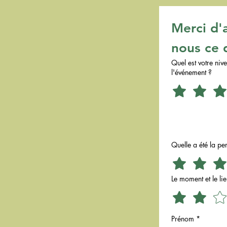
Merci d'
nous ce 
Quel est votre niv
l'événement ?
Quelle a été la pe
Le moment et le lie
Prénom
*