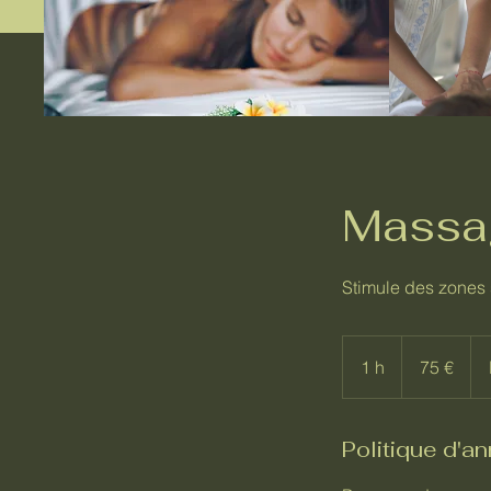
Massag
Stimule des zones 
75
euros
1 h
1
75 €
Politique d'an