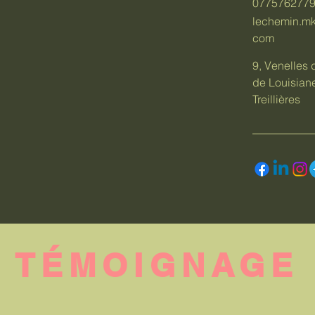
077576277
lechemin.m
com
9, Venelles
de Louisian
Treillières
TÉMOIGNAGE