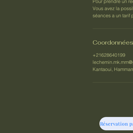
Pour prendre un re
Vous avez la possi
séances a un tarif 
Coordonnée
+21628640199
lechemin.mk.mm@
Kantaoui, Hammam 
Réservation p